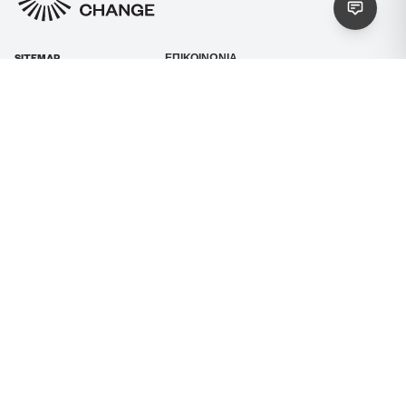
SITEMAP
ΕΠΙΚΟΙΝΩΝΙΑ
Κεντρική
Λ. Αλεξάνδρας 48, 114 73, Αθήνα
Σχετικά με εμάς
hello@cultureforchange.net
Νέα
+306976225704
Χάρτης
Επικοινώνησε μαζί μας
Ανοιχτές προσκλήσεις
Συμμετοχή
Εύρεση μελών
Σύνδεση
Διαφάνεια
ΠΟΛΙΤΙΚΗ
SOCIAL MEDIA
Όροι & Προϋποθέσεις
Πολιτική Απορρήτου
Πολιτική Cookies
Προσβασιμότητα