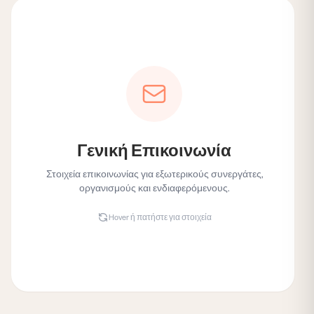
Στοιχεία Επικοινωνίας
Λ. Αλεξάνδρας 48
114 73, Αθήνα
hello@cultureforchange.net
+30 697 622 5704
Γενική Επικοινωνία
Στοιχεία επικοινωνίας για εξωτερικούς συνεργάτες,
SOCIAL MEDIA
οργανισμούς και ενδιαφερόμενους.
Hover ή πατήστε για στοιχεία
Στείλε μας μήνυμα