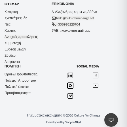
SITEMAP
ΕΠΙΚΟΙΝΩΝΙΑ
Κεντρική
Λ. Αλεξάνδρας 48, 114 73, Αθήνα
Σχετικά με εμάς
hello@cultureforchange.net
Νέα
+306976225704
Χάρτης
Επικοινώνησε μαζί μας
Ανοιχτές προσκλήσεις
Συμμετοχή
Εύρεση μελών
Σύνδεση
Διαφάνεια
ΠΟΛΙΤΙΚΗ
SOCIAL MEDIA
Όροι & Προϋποθέσεις
Πολιτική Απορρήτου
Πολιτική Cookies
Προσβασιμότητα
Πνευματικά δικαιώματα © 2026 Culture For Change
Developed by
Yoryos Styl