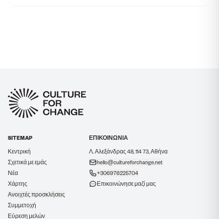
SITEMAP
ΕΠΙΚΟΙΝΩΝΙΑ
Κεντρική
Λ. Αλεξάνδρας 48, 114 73, Αθήνα
Σχετικά με εμάς
hello@cultureforchange.net
Νέα
+306976225704
Χάρτης
Επικοινώνησε μαζί μας
Ανοιχτές προσκλήσεις
Συμμετοχή
Εύρεση μελών