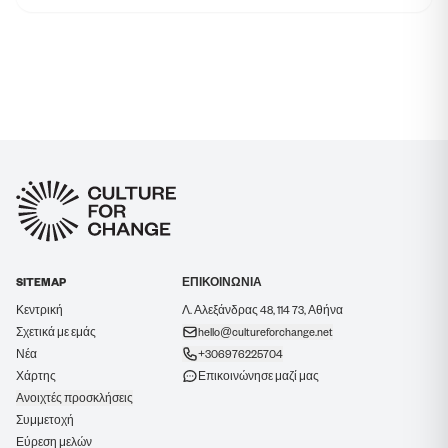
SITEMAP
ΕΠΙΚΟΙΝΩΝΙΑ
Κεντρική
Λ. Αλεξάνδρας 48, 114 73, Αθήνα
Σχετικά με εμάς
hello@cultureforchange.net
Νέα
+306976225704
Χάρτης
Επικοινώνησε μαζί μας
Ανοιχτές προσκλήσεις
Συμμετοχή
Εύρεση μελών